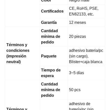
Color
Negro mate
CE, RoHS, PSE,
Certificados
EN62133, etc.
Garantía
12 meses
Cantidad
mínima de
20 piezas
pedido
Términos y
condiciones
adhesivo bateria/pc
(impresión
Paquete
(sin cargo),
neutral)
Blister+caja blanca
Tiempo de
3~5 días
espera
Cantidad
mínima de
50 pcs
pedido
adhesivo de
Términos y
batería/pc (sin