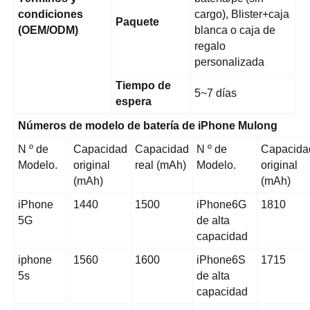
condiciones
cargo), Blister+caja
Paquete
(OEM/ODM)
blanca o caja de
regalo
personalizada
Tiempo de
5~7 días
espera
Números de modelo de batería de iPhone Mulong
N º de
Capacidad
Capacidad
N º de
Capacida
Modelo.
original
real (mAh)
Modelo.
original
(mAh)
(mAh)
iPhone
1440
1500
iPhone6G
1810
5G
de alta
capacidad
iphone
1560
1600
iPhone6S
1715
5s
de alta
capacidad