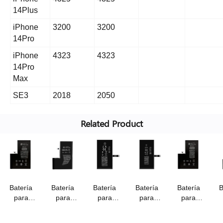
14Plus
iPhone
3200
3200
14Pro
iPhone
4323
4323
14Pro
Max
SE3
2018
2050
Related Product
Batería
Batería
Batería
Batería
Batería
B
para
para
para
para
para
iPhone
iPhone
iPhone
iPhone 14
iPhone 13
iP
14pro
14pro
14plus
(a2863),
Pro Max