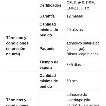
CE, RoHS, PSE,
Certificados
EN62133, etc.
Garantía
12 meses
Cantidad
mínima de
20 piezas
pedido
Términos y
condiciones
adhesivo bateria/pc
(impresión
Paquete
(sin cargo),
neutral)
Blister+caja blanca
Tiempo de
3~5 días
espera
Cantidad
mínima de
50 pcs
pedido
adhesivo de
Términos y
batería/pc (sin
condiciones
cargo), Blister+caja