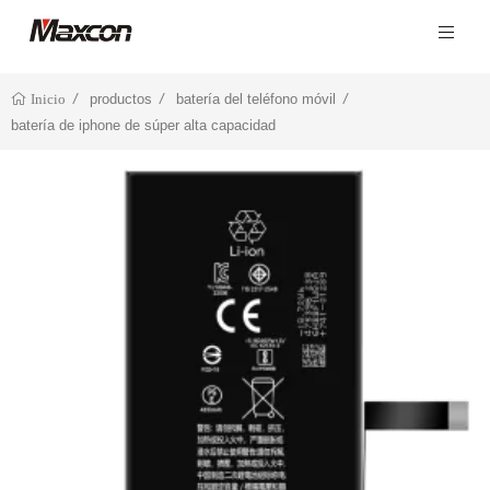
productos
batería del teléfono móvil
Inicio
batería de iphone de súper alta capacidad