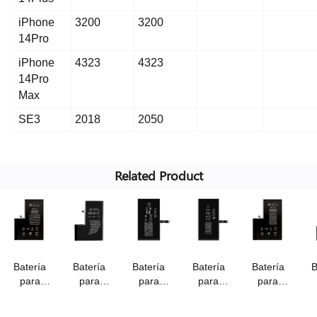
iPhone
3200
3200
14Pro
iPhone
4323
4323
14Pro
Max
SE3
2018
2050
Related Product
Batería
Batería
Batería
Batería
Batería
B
para
para
para
para
para
iPhone
iPhone
iPhone
iPhone 14
iPhone 13
iP
14pro
14pro
14plus
(a2863),
Pro Max