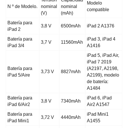
Modelo
N º de Modelo.
nominal
nominal
compatible
(V)
(mAh)
Batería para
3,8 V
6500mAh
iPad 2 A1376
iPad 2
Batería para
iPad 3, iPad 4
3,7 V
11560mAh
iPad 3/4
A1416
iPad 5, iPad Air,
iPad 7 2019
Batería para
(A2197, A2198,
3,73 V
8827mAh
iPad 5/Aire
A2199), modelo
de batería:
A1484
Batería para
iPad 6, iPad
3,8 V
7340mAh
iPad 6/Air2
Air2 A1547
Batería para
iPad Mini1
3,72 V
4440mAh
iPad Mini1
A1455