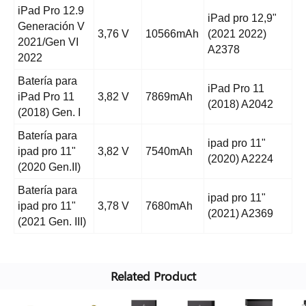
iPad Pro 12.9
iPad pro 12,9"
Generación V
3,76 V
10566mAh
(2021 2022)
2021/Gen VI
A2378
2022
Batería para
iPad Pro 11
iPad Pro 11
3,82 V
7869mAh
(2018) A2042
(2018) Gen. I
Batería para
ipad pro 11"
ipad pro 11"
3,82 V
7540mAh
(2020) A2224
(2020 Gen.II)
Batería para
ipad pro 11"
ipad pro 11"
3,78 V
7680mAh
(2021) A2369
(2021 Gen. III)
Related Product