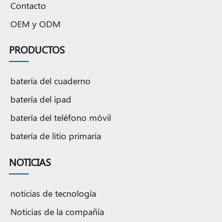
Contacto
tableta
a2114
tableta
tableta de
batería
a1546 de
3,82
a2522 de
3,82v/7306mah
de tableta
OEM y ODM
3,82
v/5124mah
3,81v/5034mah
de iones
b
v/5124mah
de litio
de
d
PRODUCTOS
d
batería del cuaderno
batería del ipad
batería del teléfono móvil
batería de litio primaria
NOTICIAS
noticias de tecnología
Noticias de la compañía