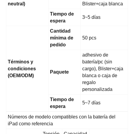
neutral)
Blister+caja blanca
Tiempo de
3~5 días
espera
Cantidad
mínima de
50 pcs
pedido
adhesivo de
Términos y
batería/pc (sin
condiciones
cargo), Blister+caja
Paquete
(OEM/ODM)
blanca o caja de
regalo
personalizada
Tiempo de
5~7 días
espera
Números de modelo compatibles con la batería del
iPad como referencia
Tensión
Capacidad