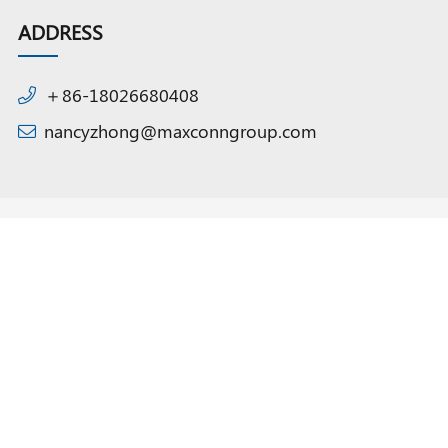
ADDRESS
＋86-18026680408
nancyzhong@maxconngroup.com