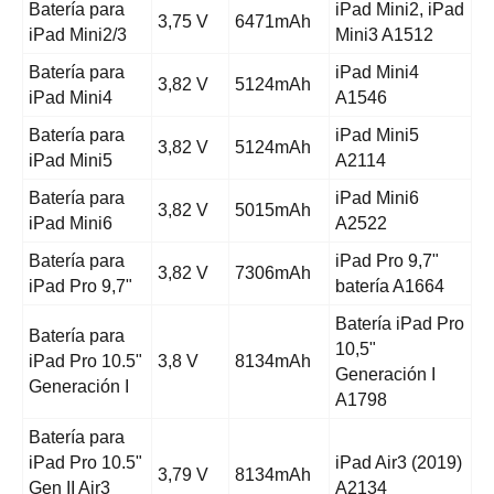
Batería para
iPad Mini2, iPad
3,75 V
6471mAh
iPad Mini2/3
Mini3 A1512
Batería para
iPad Mini4
3,82 V
5124mAh
iPad Mini4
A1546
Batería para
iPad Mini5
3,82 V
5124mAh
iPad Mini5
A2114
Batería para
iPad Mini6
3,82 V
5015mAh
iPad Mini6
A2522
Batería para
iPad Pro 9,7"
3,82 V
7306mAh
iPad Pro 9,7"
batería A1664
Batería iPad Pro
Batería para
10,5"
iPad Pro 10.5"
3,8 V
8134mAh
Generación I
Generación I
A1798
Batería para
iPad Pro 10.5"
iPad Air3 (2019)
3,79 V
8134mAh
Gen II Air3
A2134