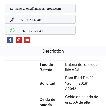
nancyzhong@maxconngroup.com
＋86-18026680408
＋86-18026680408
Description
Tipo de
Batería de iones de
Batería
litio AAA
Para iPad Pro 11
Solicitud
"Gen. I (2018)
A2042
Celda de batería de
Celda de
grado A de alta
batería