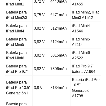
3,72 V
4440mAh
iPad Mini1
A1455
Batería para
iPad Mini2, iPad
3,75 V
6471mAh
iPad Mini2/3
Mini3 A1512
Batería para
iPad Mini4
3,82 V
5124mAh
iPad Mini4
A1546
Batería para
iPad Mini5
3,82 V
5124mAh
iPad Mini5
A2114
Batería para
iPad Mini6
3,82 V
5015mAh
iPad Mini6
A2522
Batería para
iPad Pro 9,7"
3,82 V
7306mAh
iPad Pro 9,7"
batería A1664
Batería iPad Pro
Batería para
10,5"
iPad Pro 10.5"
3,8 V
8134mAh
Generación I
Generación I
A1798
Batería para