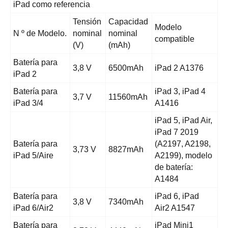
iPad como referencia
Tensión
Capacidad
Modelo
N º de Modelo.
nominal
nominal
compatible
(V)
(mAh)
Batería para
3,8 V
6500mAh
iPad 2 A1376
iPad 2
Batería para
iPad 3, iPad 4
3,7 V
11560mAh
iPad 3/4
A1416
iPad 5, iPad Air,
iPad 7 2019
Batería para
(A2197, A2198,
3,73 V
8827mAh
iPad 5/Aire
A2199), modelo
de batería:
A1484
Batería para
iPad 6, iPad
3,8 V
7340mAh
iPad 6/Air2
Air2 A1547
Batería para
iPad Mini1