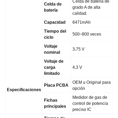
Celda de batería de
Celda de
grado A de alta
batería
calidad.
Capacidad
6471mAh
Tiempo del
500~800 veces
ciclo
Voltaje
3,75 V
nominal
Voltaje de
carga
4,3 V
limitado
OEM u Original para
Placa PCBA
opción
Especificaciones
Medidor de gas de
Fichas
control de potencia
principales
preciso IC