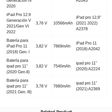
Generación IV
A2043
2020
iPad Pro 12.9
iPad pro 12,9"
Generación V
3,76 V
10566mAh
(2021 2022)
2021/Gen VI
A2378
2022
Batería para
iPad Pro 11
iPad Pro 11
3,82 V
7869mAh
(2018) A2042
(2018) Gen. I
Batería para
ipad pro 11"
ipad pro 11"
3,82 V
7540mAh
(2020) A2224
(2020 Gen.II)
Batería para
ipad pro 11"
ipad pro 11"
3,78 V
7680mAh
(2021) A2369
(2021 Gen. III)
Related Product