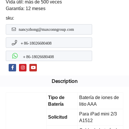
Vida útil: más de 500 veces
Garantía: 12 meses
sku:
nancyzhong@maxconngroup.com
＋86-18026680408
＋86-18026680408
Description
Tipo de
Batería de iones de
Batería
litio AAA
Para iPad mini 2/3
Solicitud
A1512