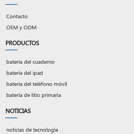
de litio
litio para
de litio
iones de
v/8134
para
tableta
para
litio para
mah
Contacto
tableta
a2114
tableta
tableta de
batería
a1546 de
3,82
a2522 de
3,82v/7306mah
de tableta
OEM y ODM
3,82
v/5124mah
3,81v/5034mah
de iones
b
v/5124mah
de litio
de
d
PRODUCTOS
d
batería del cuaderno
batería del ipad
batería del teléfono móvil
batería de litio primaria
NOTICIAS
noticias de tecnología