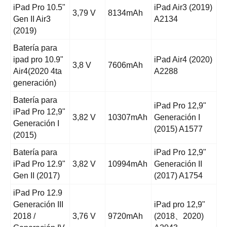
iPad Pro 10.5"
iPad Air3 (2019)
3,79 V
8134mAh
Gen II Air3
A2134
(2019)
Batería para
ipad pro 10.9"
iPad Air4 (2020)
3,8 V
7606mAh
Air4(2020 4ta
A2288
generación)
Batería para
iPad Pro 12,9"
iPad Pro 12,9"
3,82 V
10307mAh
Generación I
Generación I
(2015) A1577
(2015)
Batería para
iPad Pro 12,9"
iPad Pro 12.9"
3,82 V
10994mAh
Generación II
Gen II (2017)
(2017) A1754
iPad Pro 12.9
Generación III
iPad pro 12,9"
2018 /
3,76 V
9720mAh
(2018、2020)