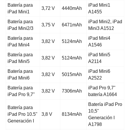
Batería para
iPad Mini1
3,72 V
4440mAh
iPad Mini1
A1455
Batería para
iPad Mini2, iPad
3,75 V
6471mAh
iPad Mini2/3
Mini3 A1512
Batería para
iPad Mini4
3,82 V
5124mAh
iPad Mini4
A1546
Batería para
iPad Mini5
3,82 V
5124mAh
iPad Mini5
A2114
Batería para
iPad Mini6
3,82 V
5015mAh
iPad Mini6
A2522
Batería para
iPad Pro 9,7"
3,82 V
7306mAh
iPad Pro 9,7"
batería A1664
Batería iPad Pro
Batería para
10,5"
iPad Pro 10.5"
3,8 V
8134mAh
Generación I
Generación I
A1798