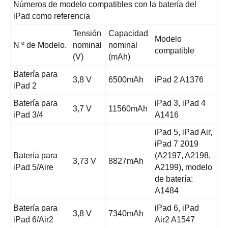
Números de modelo compatibles con la batería del
iPad como referencia
Tensión
Capacidad
Modelo
N º de Modelo.
nominal
nominal
compatible
(V)
(mAh)
Batería para
3,8 V
6500mAh
iPad 2 A1376
iPad 2
Batería para
iPad 3, iPad 4
3,7 V
11560mAh
iPad 3/4
A1416
iPad 5, iPad Air,
iPad 7 2019
Batería para
(A2197, A2198,
3,73 V
8827mAh
iPad 5/Aire
A2199), modelo
de batería:
A1484
Batería para
iPad 6, iPad
3,8 V
7340mAh
iPad 6/Air2
Air2 A1547