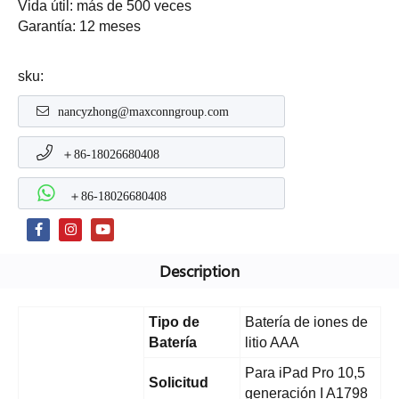
Vida útil: más de 500 veces
Garantía: 12 meses
sku:
nancyzhong@maxconngroup.com
＋86-18026680408
＋86-18026680408
Description
Tipo de
Batería de iones de
Batería
litio AAA
Para iPad Pro 10,5
Solicitud
generación I A1798