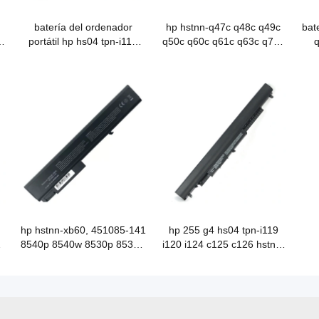
batería del ordenador
hp hstnn-q47c q48c q49c
bate
-
portátil hp hs04 tpn-i119
q50c q60c q61c q63c q72c
q
i120 i124 c125 c126 hstnn-
batería para portátil
lb6v
hp hstnn-xb60, 451085-141
hp 255 g4 hs04 tpn-i119
3
8540p 8540w 8530p 8530w
i120 i124 c125 c126 hstnn-
8730w 8740w 8730p
lb6v batería para portátil
batería para portátil