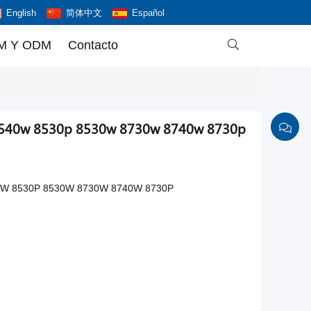
English
简体中文
Español
M Y ODM
Contacto

8540w 8530p 8530w 8730w 8740w 8730p
8540W 8530P 8530W 8730W 8740W 8730P