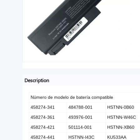
Description
Número de modelo de batería compatible
458274-341
484788-001
HSTNN-0B60
458274-361
493976-001
HSTNN-W46C
458274-421
501114-001
HSTNN-XB60
458274-441
HSTNN-I43C
KU533AA