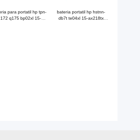
ria para portatil hp tpn-
bateria portatil hp hstnn-
172 q175 bp02xl 15-
db7t te04xl 15-ax218tx
au156tx au162tx
214tx