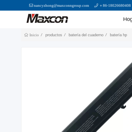
nancyzhong@maxconngroup.com
＋86-18026680408
Hog
productos
batería del cuaderno
batería hp
Inicio