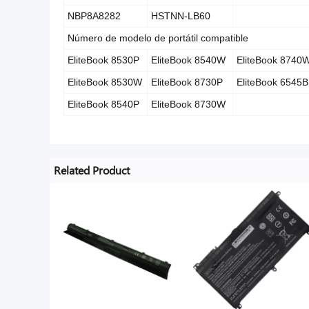
NBP8A8282
HSTNN-LB60
Número de modelo de portátil compatible
EliteBook 8530P
EliteBook 8540W
EliteBook 8740
EliteBook 8530W
EliteBook 8730P
EliteBook 6545B
EliteBook 8540P
EliteBook 8730W
Related Product