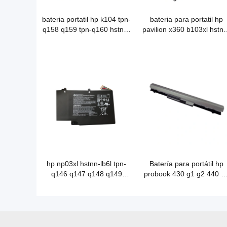
bateria portatil hp k104 tpn-
bateria para portatil hp
q158 q159 tpn-q160 hstnn-
pavilion x360 b103xl hstnn
lb6s
ub6w tpn-w118
hp np03xl hstnn-lb6l tpn-
Batería para portátil hp
q146 q147 q148 q149
probook 430 g1 g2 440 g
batería para portátil
ro04 ro04xl