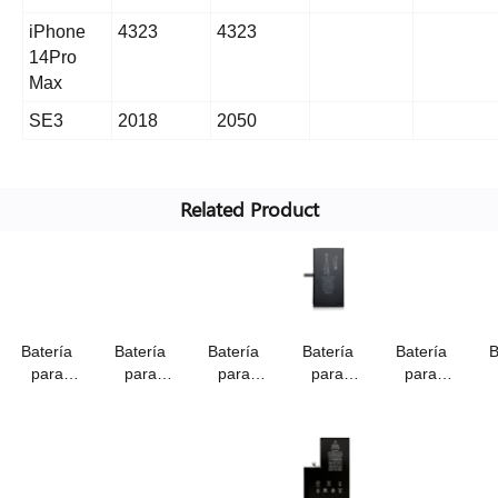
iPhone
4323
4323
14Pro
Max
SE3
2018
2050
Related Product
Batería
Batería
Batería
Batería
Batería
B
para
para
para
para
para
iphone
iphone
iphone
iPhone
iPhone 14
iP
se3
14pro
14pro
14plus
(a2863)
P
(a2819)
max
(a2866)
(a2850)
con
(
con
(a2830),
3,87v/3200mah,
con
batería
capacidad
capacidad
batería
batería
de
b