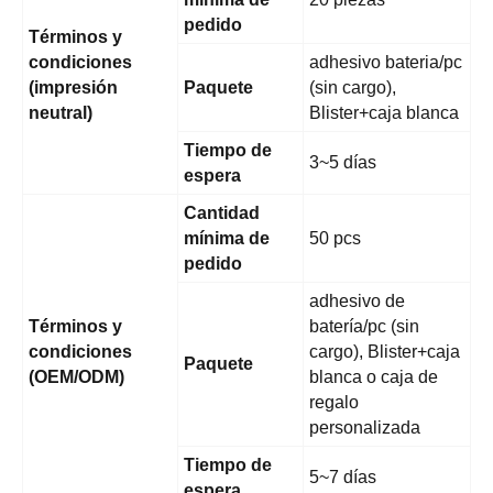
pedido
Términos y
condiciones
adhesivo bateria/pc
(impresión
Paquete
(sin cargo),
neutral)
Blister+caja blanca
Tiempo de
3~5 días
espera
Cantidad
mínima de
50 pcs
pedido
adhesivo de
Términos y
batería/pc (sin
condiciones
cargo), Blister+caja
Paquete
(OEM/ODM)
blanca o caja de
regalo
personalizada
Tiempo de
5~7 días
espera