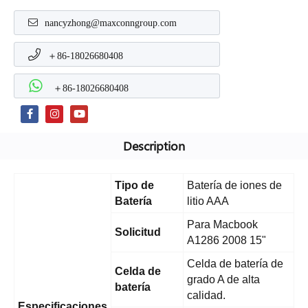
nancyzhong@maxconngroup.com
＋86-18026680408
＋86-18026680408
Description
Tipo de
Batería de iones de
Batería
litio AAA
Para Macbook
Solicitud
A1286 2008 15"
Celda de batería de
Celda de
grado A de alta
batería
calidad.
Especificaciones