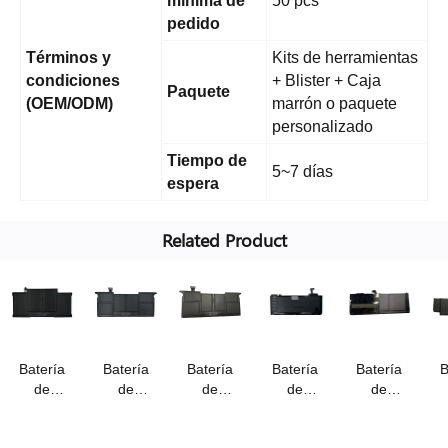
mínima de
50 pcs
pedido
Términos y
Kits de herramientas
condiciones
+ Blister + Caja
Paquete
(OEM/ODM)
marrón o paquete
personalizado
Tiempo de
5~7 días
espera
Related Product
Batería
Batería
Batería
Batería
Batería
B
de
de
de
de
de
repuesto
repuesto
repuesto
repuesto
repuesto
r
OEM de
OEM de
OEM de
OEM de
OEM de
O