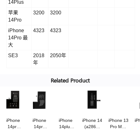
14Plus
苹果
3200
3200
14Pro
iPhone
4323
4323
14Pro 最
大
SE3
2018
2050年
年
Related Product
iPhone
iPhone
iPhone
iPhone 14
iPhone 13
iP
14pro
14pro
14plus
(a2863)
Pro Max
max(a2830)
(a2866)
(a2850)电
电池
(a2653)
(a
电池超高
电池
池
3.87v/3670mah
电池