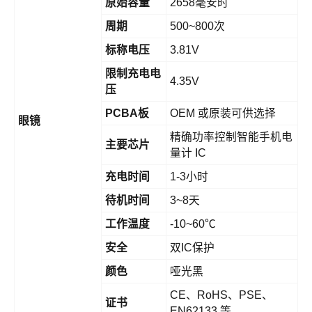
原始容量
2658毫安时
周期
500~800次
标称电压
3.81V
限制充电电
4.35V
压
PCBA板
OEM 或原装可供选择
眼镜
精确功率控制智能手机电
主要芯片
量计 IC
充电时间
1-3小时
待机时间
3~8天
工作温度
-10~60℃
安全
双IC保护
颜色
哑光黑
CE、RoHS、PSE、
证书
EN62133 等