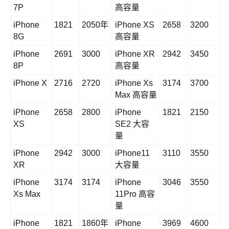
7P
高容量
iPhone
1821
2050年
iPhone XS
2658
3200
8G
高容量
iPhone
2691
3000
iPhone XR
2942
3450
8P
高容量
iPhone X
2716
2720
iPhone Xs
3174
3700
Max 高容量
iPhone
2658
2800
iPhone
1821
2150
XS
SE2 大容
量
iPhone
2942
3000
iPhone11
3110
3550
XR
大容量
iPhone
3174
3174
iPhone
3046
3550
Xs Max
11Pro 高容
量
iPhone
1821
1860年
iPhone
3969
4600