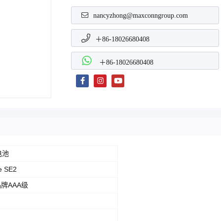
nancyzhong@maxconngroup.com
＋86-18026680408
＋86-18026680408
电池
 SE2
牌AAA级