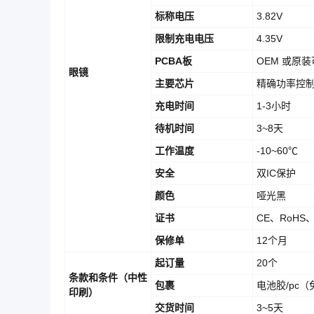
标称电压
3.82V
限制充电电压
4.35V
PCBA板
OEM 或原
眼镜
主要芯片
精确功率控制
充电时间
1-3小时
待机时间
3~8天
工作温度
-10~60℃
安全
双IC保护
颜色
哑光黑
证书
CE、RoHS、
保修单
12个月
起订量
20个
条款和条件（中性
包裹
电池胶/pc
印刷）
交货时间
3~5天