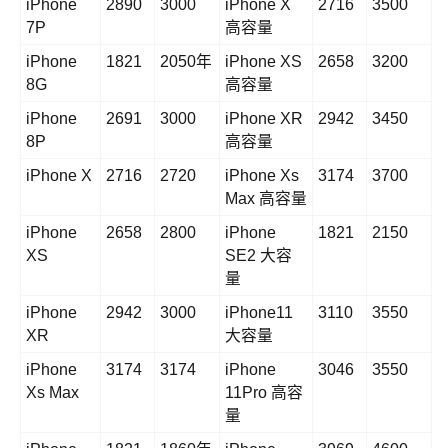
iPhone
2890
3000
iPhone X
2716
3500
7P
高容量
iPhone
1821
2050年
iPhone XS
2658
3200
8G
高容量
iPhone
2691
3000
iPhone XR
2942
3450
8P
高容量
iPhone X
2716
2720
iPhone Xs
3174
3700
Max 高容量
iPhone
2658
2800
iPhone
1821
2150
XS
SE2 大容
量
iPhone
2942
3000
iPhone11
3110
3550
XR
大容量
iPhone
3174
3174
iPhone
3046
3550
Xs Max
11Pro 高容
量