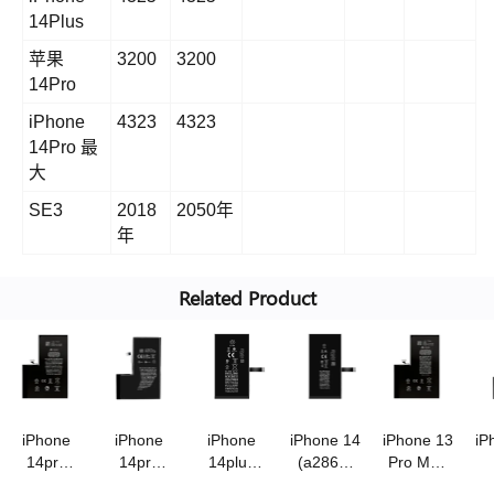
14Plus
苹果
3200
3200
14Pro
iPhone
4323
4323
14Pro 最
大
SE3
2018
2050年
年
Related Product
iPhone
iPhone
iPhone
iPhone 14
iPhone 13
iP
14pro
14pro
14plus
(a2863)
Pro Max
max(a2830)
(a2866)
(a2850)电
电池
(a2653)
(a