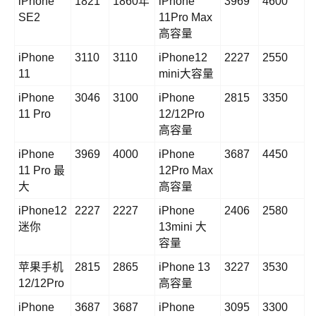
iPhone
1821
1860年
iPhone
3969
4600
SE2
11Pro Max
高容量
iPhone
3110
3110
iPhone12
2227
2550
11
mini大容量
iPhone
3046
3100
iPhone
2815
3350
11 Pro
12/12Pro
高容量
iPhone
3969
4000
iPhone
3687
4450
11 Pro 最
12Pro Max
大
高容量
iPhone12
2227
2227
iPhone
2406
2580
迷你
13mini 大
容量
苹果手机
2815
2865
iPhone 13
3227
3530
12/12Pro
高容量
iPhone
3687
3687
iPhone
3095
3300