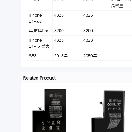
高容量
iPhone
4325
4325
14Plus
苹果14Pro
3200
3200
iPhone
4323
4323
14Pro 最大
SE3
2018年
2050年
Related Product