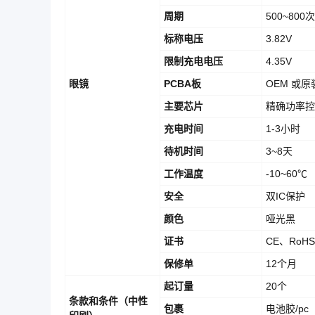
周期
500~800次
标称电压
3.82V
限制充电电压
4.35V
眼镜
PCBA板
OEM 或
主要芯片
精确功率控
充电时间
1-3小时
待机时间
3~8天
工作温度
-10~60℃
安全
双IC保护
颜色
哑光黑
证书
CE、RoHS
保修单
12个月
起订量
20个
条款和条件（中性
包裹
电池胶/p