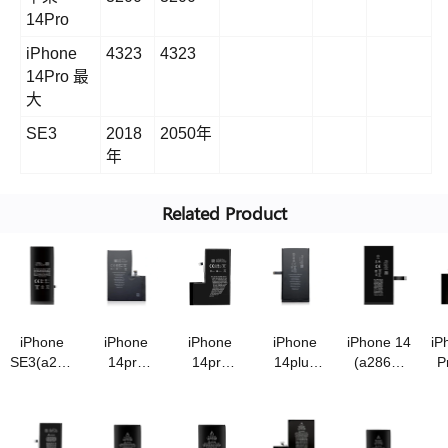
14Pro
iPhone
4323
4323
14Pro 最
大
SE3
2018
2050年
年
Related Product
iPhone
iPhone
iPhone
iPhone
iPhone 14
iP
SE3(a2819)
14pro
14pro
14plus
(a2863)
P
电池原装
max(a2830)
(a2866)
(a2850)
电池
(
容量
电池原装
电池
电池采用
3.87v/3279mah
3.88v/2018mah
容量
3.87v/3200mah
3.86v/4325mah
A 级钴电
3.
A级钴电
3.86v/4323mah
A 级钴电
A 级钴电
池原装品
A