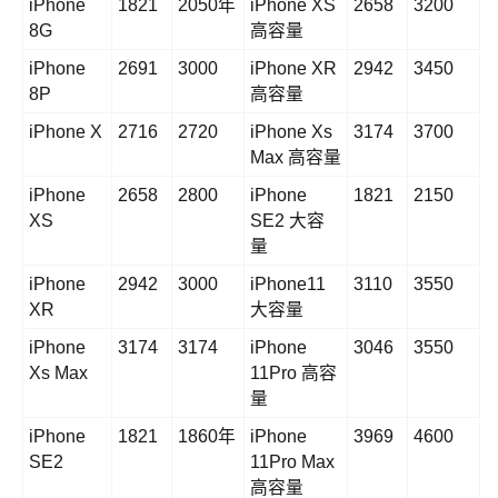
iPhone
1821
2050年
iPhone XS
2658
3200
8G
高容量
iPhone
2691
3000
iPhone XR
2942
3450
8P
高容量
iPhone X
2716
2720
iPhone Xs
3174
3700
Max 高容量
iPhone
2658
2800
iPhone
1821
2150
XS
SE2 大容
量
iPhone
2942
3000
iPhone11
3110
3550
XR
大容量
iPhone
3174
3174
iPhone
3046
3550
Xs Max
11Pro 高容
量
iPhone
1821
1860年
iPhone
3969
4600
SE2
11Pro Max
高容量