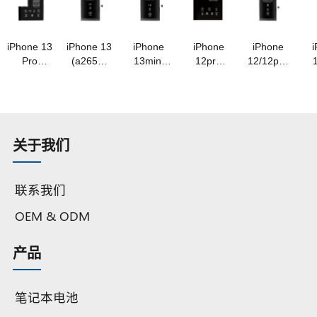
池
A级钴电
池
池
质
池
iPhone 13
iPhone 13
iPhone
iPhone
iPhone
Pro
(a2655)
13mini
12pro
12/12pro
(a2656)
电池
(a2660)
max
(a2479)
(
电池
3.84v/3227mah
电池
(a2466)
电池
3.87v/3095mah
A 级钴电
3.88v/2406mah
电池
3.83v/2815mah
3.
A 级钴电
池
A 级钴电
3.83v/3687mah
A 级钴
池
池
A 级钴
OEM 电池
O
关于我们
OEM 电池
原装品质
联系我们
OEM & ODM
产品
笔记本电池