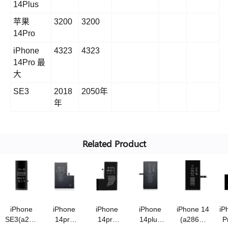
14Plus
苹果
3200
3200
14Pro
iPhone
4323
4323
14Pro 最
大
SE3
2018
2050年
年
Related Product
iPhone
iPhone
iPhone
iPhone
iPhone 14
iP
SE3(a2819)
14pro
14pro
14plus
(a2863)
P