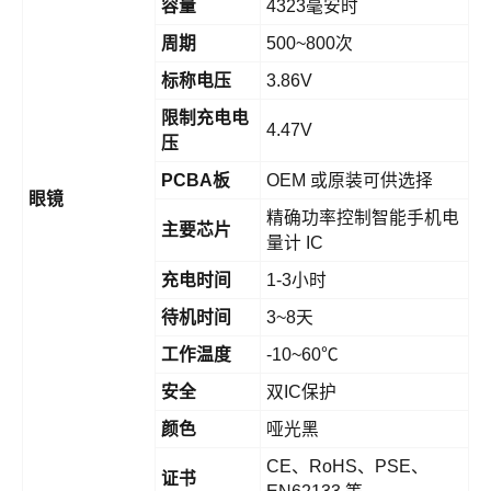
容量
4323毫安时
周期
500~800次
标称电压
3.86V
限制充电电
4.47V
压
PCBA板
OEM 或原装可供选择
眼镜
精确功率控制智能手机电
主要芯片
量计 IC
充电时间
1-3小时
待机时间
3~8天
工作温度
-10~60℃
安全
双IC保护
颜色
哑光黑
CE、RoHS、PSE、
证书