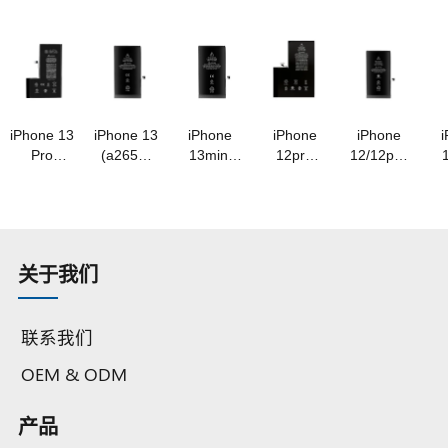
电池原装
max(a2830)
(a2866)
(a2850)
电池
(
容量
电池原装
电池
电池采用
3.87v/3279mah
3.88v/2018mah
容量
3.87v/3200mah
3.86v/4325mah
A 级钴电
3.
A级钴电
3.86v/4323mah
A 级钴电
A 级钴电
池原装品
A
池
A级钴电
池
池
质
池
iPhone 13
iPhone 13
iPhone
iPhone
iPhone
Pro
(a2655)
13mini
12pro
12/12pro
(a2656)
电池
(a2660)
max
(a2479)
(
电池
3.84v/3227mah
电池
(a2466)
电池
3.87v/3095mah
A 级钴电
3.88v/2406mah
电池
3.83v/2815mah
3.
A 级钴电
池
A 级钴电
3.83v/3687mah
A 级钴
池
池
A 级钴
OEM 电池
O
关于我们
OEM 电池
原装品质
联系我们
OEM & ODM
产品