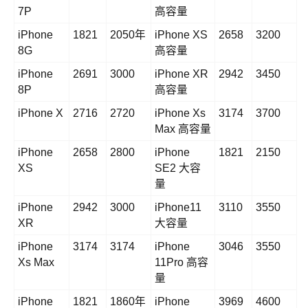
7P
高容量
iPhone
1821
2050年
iPhone XS
2658
3200
8G
高容量
iPhone
2691
3000
iPhone XR
2942
3450
8P
高容量
iPhone X
2716
2720
iPhone Xs
3174
3700
Max 高容量
iPhone
2658
2800
iPhone
1821
2150
XS
SE2 大容
量
iPhone
2942
3000
iPhone11
3110
3550
XR
大容量
iPhone
3174
3174
iPhone
3046
3550
Xs Max
11Pro 高容
量
iPhone
1821
1860年
iPhone
3969
4600