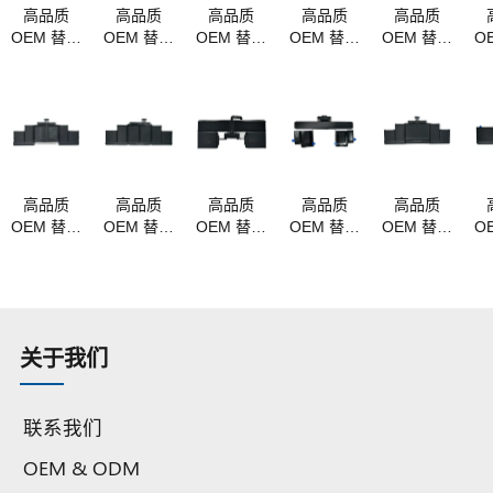
高品质
高品质
高品质
高品质
高品质
OEM 替换
OEM 替换
OEM 替换
OEM 替换
OEM 替换
O
MacBook
MacBook
MacBook
MacBook
MacBook
M
电池
电池
电池
电池
电池
a1405
a1406
a1375 适
A1322
a1321 适
a
a1377
a1495
用于
A1278
用于
a1496 适
MacBook
MC700
MacBook
M
用于苹果
mc505
MB990
Pro 15"
MacBook
mc506/a
MB991
a1286
Re
高品质
高品质
高品质
高品质
高品质
Air 13 英
适合 11.6
MC374
MC372
OEM 替换
OEM 替换
OEM 替换
OEM 替换
OEM 替换
O
寸
英寸
mb985
MacBook
MacBook
MacBook
MacBook
MacBook
M
a1370
mb986
电池
电池
电池
电池
电池
(2010)
15" 精密
a1618 适
a1417 适
a1582 适
a1437 适
a1494 适
a
铝制一体
用于
用于
用于
用于
用于
成型
MacBook
MacBook
MacBook
MacBook
MacBook
M
(2009)
关于我们
Pro 15"
Pro 15"
Pro
Pro
Pro 15"
P
a1398
a1398（2011-
Retina
Retina 13
a1398（2013-
(2015)
2013）
A1502（2015）
2014）
联系我们
OEM & ODM