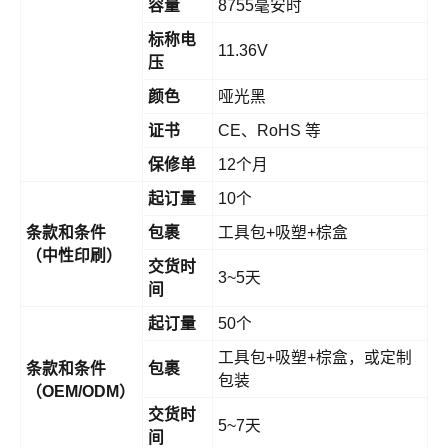
容量
8755毫安时
标称电
11.36V
压
颜色
哑光黑
证书
CE、RoHS 等
保修单
12个月
起订量
10个
条款和条件
包裹
工具包+吸塑+棕盒
（中性印刷）
交货时
3~5天
间
起订量
50个
工具包+吸塑+棕盒，或定制
条款和条件
包裹
包装
（OEM/ODM）
交货时
5~7天
间