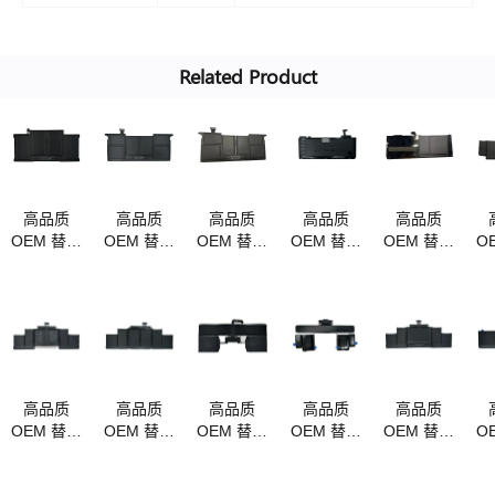
Related Product
高品质
高品质
高品质
高品质
高品质
OEM 替换
OEM 替换
OEM 替换
OEM 替换
OEM 替换
O
MacBook
MacBook
MacBook
MacBook
MacBook
M
电池
电池
电池
电池
电池
a1405
a1406
a1375 适
A1322
a1321 适
a
a1377
a1495
用于
A1278
用于
a1496 适
MacBook
MC700
MacBook
M
用于苹果
mc505
MB990
Pro 15"
MacBook
mc506/a
MB991
a1286
Re
高品质
高品质
高品质
高品质
高品质
Air 13 英
适合 11.6
MC374
MC372
OEM 替换
OEM 替换
OEM 替换
OEM 替换
OEM 替换
O
寸
英寸
mb985
MacBook
MacBook
MacBook
MacBook
MacBook
M
a1370
mb986
电池
电池
电池
电池
电池
(2010)
15" 精密