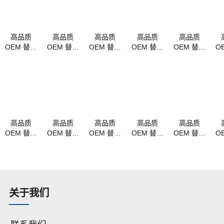
高品质
高品质
高品质
高品质
高品质
OEM 替换
OEM 替换
OEM 替换
OEM 替换
OEM 替换
O
MacBook
MacBook
MacBook
MacBook
MacBook
M
电池
电池
电池
电池
电池
a1405
a1406
a1375 适
A1322
a1321 适
a
a1377
a1495
用于
A1278
用于
a1496 适
MacBook
MC700
MacBook
M
用于苹果
mc505
MB990
Pro 15"
MacBook
mc506/a
MB991
a1286
Re
高品质
高品质
高品质
高品质
高品质
Air 13 英
适合 11.6
MC374
MC372
OEM 替换
OEM 替换
OEM 替换
OEM 替换
OEM 替换
O
寸
英寸
mb985
MacBook
MacBook
MacBook
MacBook
MacBook
M
a1370
mb986
电池
电池
电池
电池
电池
(2010)
15" 精密
a1618 适
a1417 适
a1582 适
a1437 适
a1494 适
a
铝制一体
用于
用于
用于
用于
用于
成型
MacBook
MacBook
MacBook
MacBook
MacBook
M
(2009)
关于我们
Pro 15"
Pro 15"
Pro
Pro
Pro 15"
P
a1398
a1398（2011-
Retina
Retina 13
a1398（2013-
(2015)
2013）
A1502（2015）
2014）
联系我们