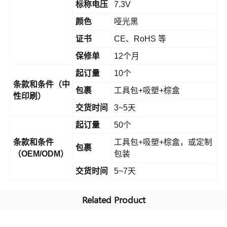
标称电压
7.3V
颜色
哑光黑
证书
CE、RoHS 等
保修单
12个月
起订量
10个
条款和条件（中
包裹
工具包+吸塑+棕盒
性印刷）
交货时间
3~5天
起订量
50个
条款和条件
工具包+吸塑+棕盒，或定制
包裹
（OEM/ODM）
包装
交货时间
5~7天
Related Product