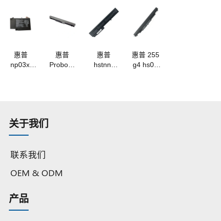
hstnn-
hstnn-
c126
q49c
15-
a
lb6s 笔记
ub6w tpn-
hstnn-
q50c
au156tx
2
本电脑电
w118 笔
lb6v 笔记
q60c
au162tx
池
记本电脑
本电脑电
q61c
笔记本电
电池
池
q63c
池
惠普
惠普
惠普
惠普 255
q72c 笔记
np03xl
Probook
hstnn-
g4 hs04
本电池
hstnn-lb6l
430 g1 g2
xb60,
tpn-i119
tpn-q146
440 g3
451085-
i120 i124
q147
ro04
141
c125
q148
ro04xl 笔
8540p
c126
q149 笔记
记本电池
8540w
hstnn-
关于我们
本电池
8530p
lb6v 笔记
8530w
本电池
8730w
联系我们
8740w
8730p 笔
OEM & ODM
记本电池
产品