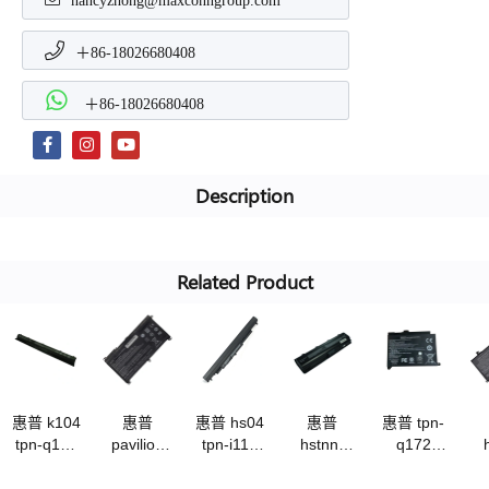
nancyzhong@maxconngroup.com
＋86-18026680408
＋86-18026680408
Description
Related Product
惠普 k104
惠普
惠普 hs04
惠普
惠普 tpn-
tpn-q158
pavilion
tpn-i119
hstnn-
q172
q159 tpn-
x360
i120 i124
q47c
q175
q160
b103xl
c125
q48c
bp02xl
te