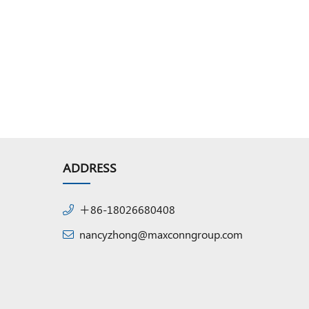
ADDRESS
＋86-18026680408
nancyzhong@maxconngroup.com