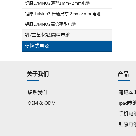
锂原Li/MNO2薄型1mm~2mm电池
锂原 Li/Mno2 普通尺寸 2mm-8mm 电池
锂原Li/MNO2高倍率型电池
锂/二氧化锰圆柱电池
便携式电源
关于我们
产品
联系我们
笔记本
OEM & ODM
ipad电
手机电
锂原电