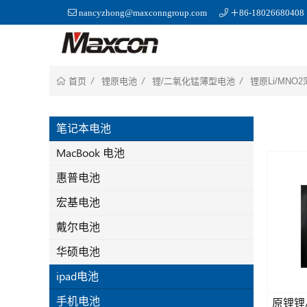
nancyzhong@maxconngroup.com
＋86-18026680408
锂原电池
锂/二氧化锰薄型电池
锂原Li/MNO
首页
笔记本电池
MacBook 电池
惠普电池
宏基电池
戴尔电池
华硕电池
ipad电池
手机电池
原锂锂